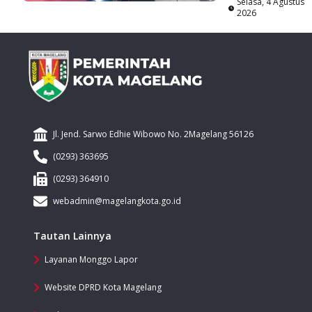
Selasa, 4 Agustus
2026
Jl. Jend. Sarwo Edhie Wibowo No. 2Magelang 56126
(0293) 363695
(0293) 364910
webadmin@magelangkota.go.id
Tautan Lainnya
Layanan Monggo Lapor
Website DPRD Kota Magelang