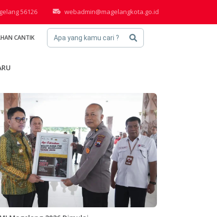
agelang 56126
webadmin@magelangkota.go.id
AHAN CANTIK
Apa yang kamu cari ?
ARU