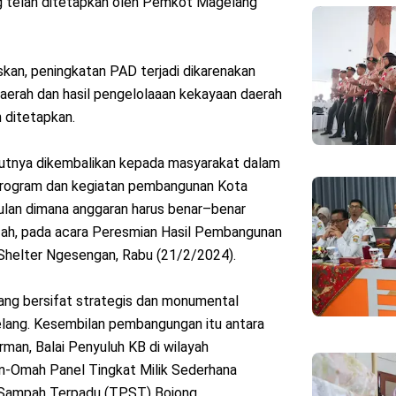
yang telah ditetapkan oleh Pemkot Magelang
kan, peningkatan PAD terjadi dikarenakan
 daerah dan hasil pengelolaaan kekayaan daerah
h ditetapkan.
jutnya dikembalikan kepada masyarakat dalam
Program dan kegiatan pembangunan Kota
ulan dimana anggaran harus benar–benar
zah, pada acara Peresmian Hasil Pembangunan
Shelter Ngesengan, Rabu (21/2/2024).
ng bersifat strategis dan monumental
ang. Kesembilan pembangungan itu antara
irman, Balai Penyuluh KB di wilayah
n-Omah Panel Tingkat Milik Sederhana
Sampah Terpadu (TPST) Bojong.