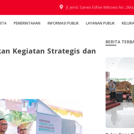
Jl. Jend. Sarwo Edhie Wibowo No. 2M
RITA
PEMERINTAHAN
INFORMASI PUBLIK
LAYANAN PUBLIK
KELUR
BERITA TERB
n Kegiatan Strategis dan