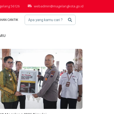
agelang 56126
webadmin@magelangkota.go.id
AHAN CANTIK
Apa yang kamu cari ?
ARU