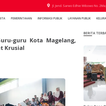
Jl. Jend. Sarwo Edhie Wibowo No. 2M
RITA
PEMERINTAHAN
INFORMASI PUBLIK
LAYANAN PUBLIK
KELUR
BERITA TERB
uru-guru Kota Magelang,
t Krusial