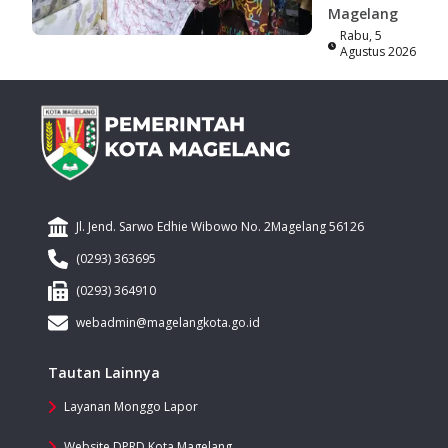
Magelang
Rabu, 5
Agustus 2026
Jl. Jend. Sarwo Edhie Wibowo No. 2Magelang 56126
(0293) 363695
(0293) 364910
webadmin@magelangkota.go.id
Tautan Lainnya
Layanan Monggo Lapor
Website DPRD Kota Magelang